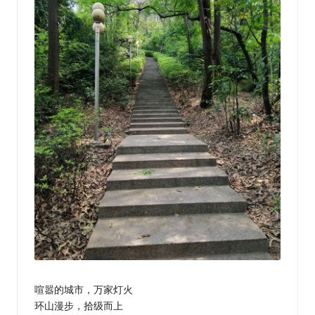
喧嚣的城市，万家灯火
环山漫步，拾级而上