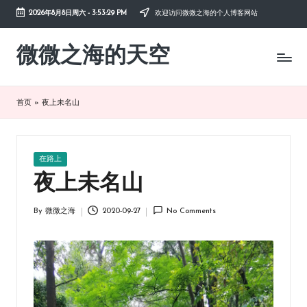
2026年8月8日周六
-
3:53:29 PM
欢迎访问微微之海的个人博客网站
Skip
to
微微之海的天空
diysky.cn
content
-
分
享
首页
»
夜上未名山
互
联
网、
生
Posted
在路上
活、
in
夜上未名山
职
场、
By
微微之海
2020-09-27
No Comments
学
Posted
习，
by
与
您
共
成
长。