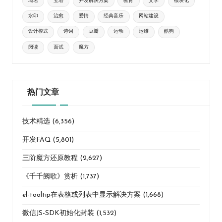
域名
宝塔
开发解决方案
教育
文学
模块化
水印
治愈
爱情
经典音乐
网站建设
设计模式
诗词
豆瓣
运动
运维
酷狗
阅读
面试
魔方
热门文章
技术精选
(6,356)
开发FAQ
(5,801)
三阶魔方还原教程
(2,627)
《千千阙歌》赏析
(1,737)
el-tooltip在表格或列表中显示解决方案
(1,668)
微信JS-SDK初始化封装
(1,532)