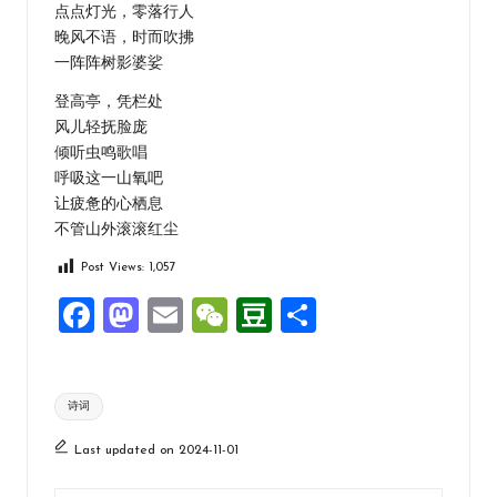
点点灯光，零落行人
晚风不语，时而吹拂
一阵阵树影婆娑
登高亭，凭栏处
风儿轻抚脸庞
倾听虫鸣歌唱
呼吸这一山氧吧
让疲惫的心栖息
不管山外滚滚红尘
Post Views:
1,057
F
M
E
W
D
分
a
a
m
e
o
享
ce
st
ai
C
u
Tags:
诗词
b
o
l
h
b
o
d
at
a
Last updated on 2024-11-01
o
o
n