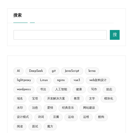
PAGE
章
分
搜索
页
搜
AI
DeepSeek
git
JavaScript
lerna
lightproxy
Linux
nginx
vue3
web架构设计
wordpress
书法
人工智能
健康
写作
励志
域名
宝塔
开发解决方案
教育
文学
模块化
水印
治愈
爱情
经典音乐
网站建设
设计模式
诗词
豆瓣
运动
运维
酷狗
阅读
面试
魔方