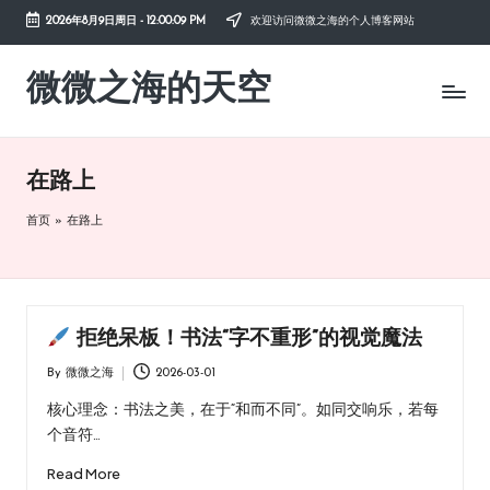
2026年8月9日周日
-
12:00:10 PM
欢迎访问微微之海的个人博客网站
Skip
to
微微之海的天空
diysky.cn
content
-
分
享
在路上
互
联
首页
»
在路上
网、
生
活、
职
场、
拒绝呆板！书法“字不重形”的视觉魔法
学
习，
By
微微之海
2026-03-01
Posted
与
by
您
核心理念：书法之美，在于“和而不同”。如同交响乐，若每
共
个音符…
成
Read More
长。