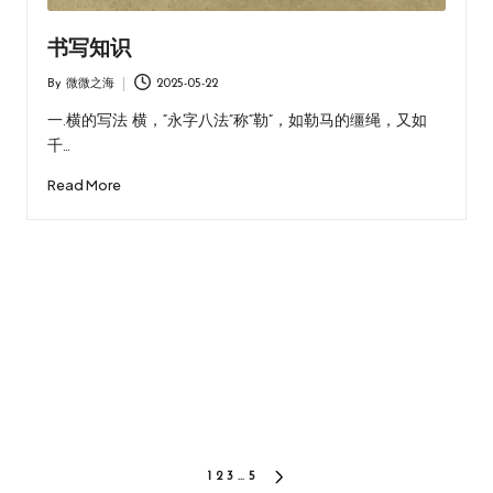
书写知识
By
微微之海
2025-05-22
Posted
by
一.横的写法 横，“永字八法”称“勒”，如勒马的缰绳，又如
千…
Read More
文
1
2
3
…
5
NEXT