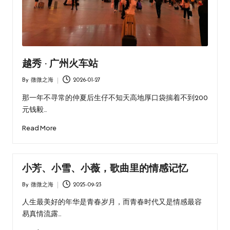
越秀 · 广州火车站
By
微微之海
2026-01-27
Posted
by
那一年不寻常的仲夏后生仔不知天高地厚口袋揣着不到200
元钱毅…
Read More
小芳、小雪、小薇，歌曲里的情感记忆
By
微微之海
2025-09-23
Posted
by
人生最美好的年华是青春岁月，而青春时代又是情感最容
易真情流露…