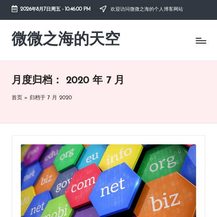
2026年8月7日周五
-
10:46:01 PM
欢迎访问微微之海的个人博客网站
Skip
to
微微之海的天空
diysky.cn
content
-
分
享
月度归档：
2020 年 7 月
互
联
首页
»
归档于 7 月 2020
网、
生
活、
职
场、
学
习，
与
您
共
成
长。