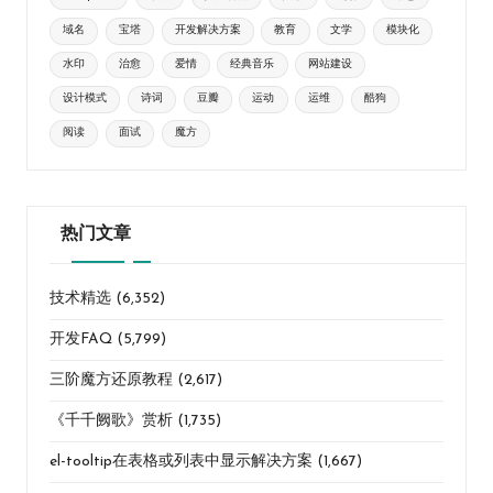
域名
宝塔
开发解决方案
教育
文学
模块化
水印
治愈
爱情
经典音乐
网站建设
设计模式
诗词
豆瓣
运动
运维
酷狗
阅读
面试
魔方
热门文章
技术精选
(6,352)
开发FAQ
(5,799)
三阶魔方还原教程
(2,617)
《千千阙歌》赏析
(1,735)
el-tooltip在表格或列表中显示解决方案
(1,667)