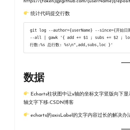
https://{token}@github.com/{userName}{reposit
统计代码提交行数
git log --author={userName} --since={开始日
--all | gawk '{ add += $1 ; subs += $2 ;
行数:%s 总行数: %s\n",add,subs,loc }'
数据
Echarts柱状图中让x轴的坐标文字竖版向下显示；ech
轴文字下移-CSDN博客
echarts的axisLabel的文字内容过长的解决办