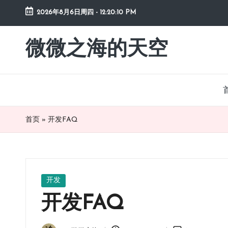
2026年8月6日周四
-
12:20:11 PM
Skip
to
微微之海的天空
diysky.cn
content
-
分
享
互
联
首页
»
开发FAQ
网、
生
活、
职
场、
Posted
开发
in
学
开发FAQ
习，
与