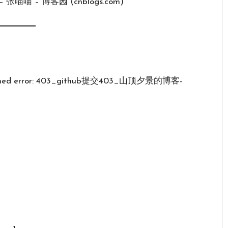
张喵喵 – 博客园 (cnblogs.com)
urned error: 403_github提交403_山顶夕景的博客-