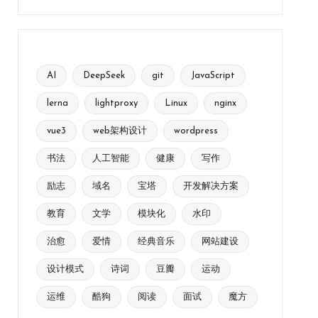
AI
DeepSeek
git
JavaScript
lerna
lightproxy
Linux
nginx
vue3
web架构设计
wordpress
书法
人工智能
健康
写作
励志
域名
宝塔
开发解决方案
教育
文学
模块化
水印
治愈
爱情
经典音乐
网站建设
设计模式
诗词
豆瓣
运动
运维
酷狗
阅读
面试
魔方