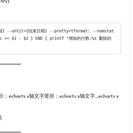
ory}
期} --until={结束日期} --pretty=tformat: --numstat 
 loc += $1 - $2 } END { printf "增加的行数:%s 删除的
arts x轴文字竖排；echarts x轴文字_echarts x
法