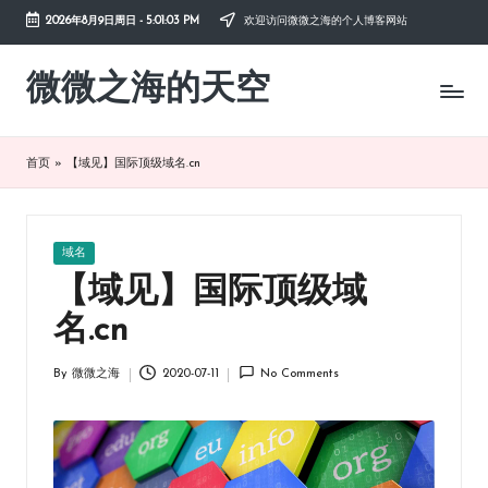
2026年8月9日周日
-
5:01:04 PM
欢迎访问微微之海的个人博客网站
Skip
to
微微之海的天空
diysky.cn
content
-
分
享
首页
»
【域见】国际顶级域名.cn
互
联
网、
生
Posted
域名
活、
in
【域见】国际顶级域
职
场、
名.cn
学
习，
By
微微之海
2020-07-11
No Comments
与
Posted
by
您
共
成
长。