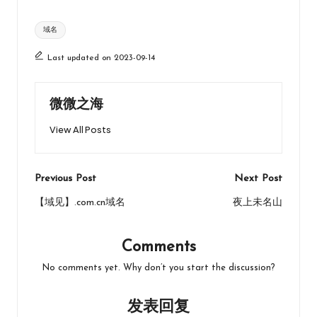
ce
st
ai
C
u
Tags:
域名
b
o
l
h
b
o
d
at
a
Last updated on 2023-09-14
o
o
n
k
n
微微之海
View All Posts
Post
Previous Post
Next Post
navigation
【域见】.com.cn域名
夜上未名山
Comments
No comments yet. Why don’t you start the discussion?
发表回复