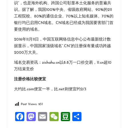
识”，也是海外机构、跨国公司彰显本土化服务的普遍共
识。据了解，我国100%中央、省级政府网站、90%的211
工程院校、80%的通信企业、70%以上知名媒体、70%的
银行均已启用CN域名。CN域名已经成为我国要害部门首
要使用的域名。
2016年11月11日，中国互联网络信息中心公布最新统计数
据显示，中国国家顶级域名“.CN”的注册保有量成功跨越
2000万大关。
域名交易资讯：
zishahu.cn以8.8万一口价交易
，
11.cn超10
万结束竞价
注册价格比较便宜
大约比.com便宜一半，比.net则便宜约2/3
Post Views:
931
F
M
E
W
D
分
a
a
m
e
o
享