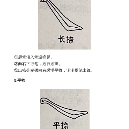
①起笔轻入笔逆锋起。
②向右下行笔，渐行渐重。
③出捺处稍顿向右缓慢平收，渐渐提笔出锋。
2.平捺