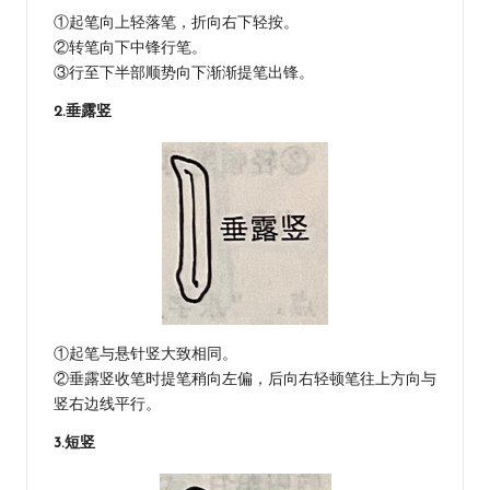
①起笔向上轻落笔，折向右下轻按。
②转笔向下中锋行笔。
③行至下半部顺势向下渐渐提笔出锋。
2.垂露竖
①起笔与悬针竖大致相同。
②垂露竖收笔时提笔稍向左偏，后向右轻顿笔往上方向与
竖右边线平行。
3.短竖