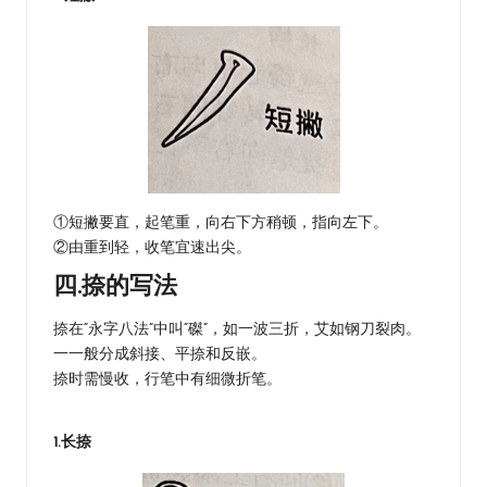
①短撇要直，起笔重，向右下方稍顿，指向左下。
②由重到轻，收笔宜速出尖。
四.捺的写法
捺在“永字八法”中叫“磔”，如一波三折，艾如钢刀裂肉。
一一般分成斜接、平捺和反嵌。
捺时需慢收，行笔中有细微折笔。
1.长捺