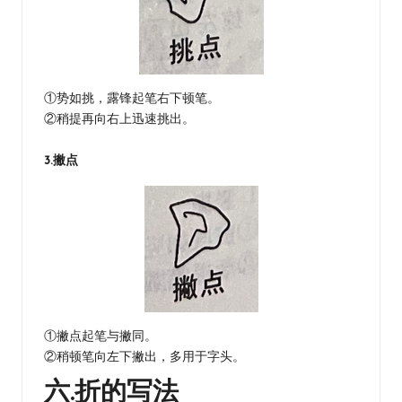
①势如挑，露锋起笔右下顿笔。
②稍提再向右上迅速挑出。
3.撇点
①撇点起笔与撇同。
②稍顿笔向左下撇出，多用于字头。
六.折的写法