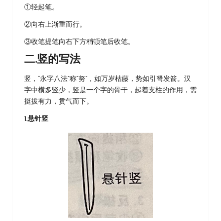
①轻起笔。
②向右上渐重而行。
③收笔提笔向右下方稍顿笔后收笔。
二.竖的写法
竖，“永字八法”称“努”，如万岁枯藤，势如引弩发箭。汉
字中横多竖少，竖是一个字的骨干，起着支柱的作用，需
挺拔有力，贯气而下。
1.悬针竖