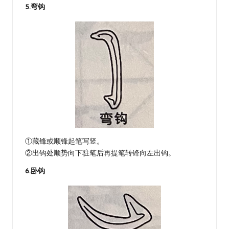
5.弯钩
①藏锋或顺锋起笔写竖。
②出钩处顺势向下驻笔后再提笔转锋向左出钩。
6.卧钩