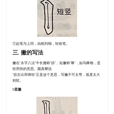
①起笔与上同，由粗到细，轻收笔。
三. 撇的写法
撇在“永字八法”中长撤称“掠”，短撇称“啄”，如鸟啄物，是
轻而快的意思。颜真卿说
“掠左出而锋轻”正是这个意思，写撇不可太弯，弧度太大
则软。
1.竖撇