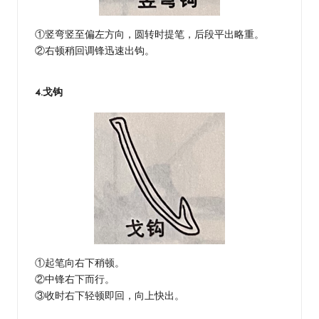
①竖弯竖至偏左方向，圆转时提笔，后段平出略重。
②右顿稍回调锋迅速出钩。
4.戈钩
①起笔向右下稍顿。
②中锋右下而行。
③收时右下轻顿即回，向上快出。