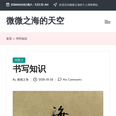
2026年8月8日周六
-
5:23:33 AM
欢迎访问微微之海的个人博客网站
Skip
to
微微之海的天空
diysky.cn
content
-
分
享
首页
»
书写知识
互
联
网、
生
Posted
在路上
活、
in
书写知识
职
场、
By
微微之海
2025-05-22
No Comments
学
Posted
习，
by
与
您
共
成
长。