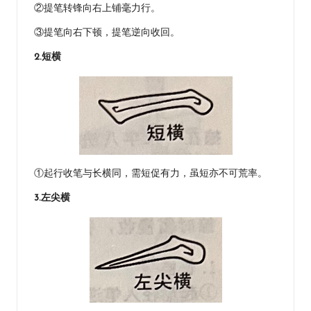
②提笔转锋向右上铺毫力行。
③提笔向右下顿，提笔逆向收回。
2.短横
①起行收笔与长横同，需短促有力，虽短亦不可荒率。
3.左尖横