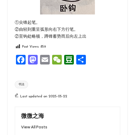
①尖锋起笔。
②由轻到重呈弧形向右下方行笔。
②至钩处略顿，蹲锋蓄势而后向左上出
Post Views:
859
F
M
E
W
D
分
a
a
m
e
o
享
ce
st
ai
C
u
Tags:
书法
b
o
l
h
b
o
d
at
a
Last updated on 2025-05-22
o
o
n
k
n
微微之海
View All Posts