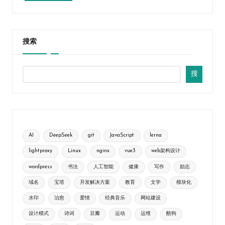
搜索
搜
AI
DeepSeek
git
JavaScript
lerna
lightproxy
Linux
nginx
vue3
web架构设计
wordpress
书法
人工智能
健康
写作
励志
域名
宝塔
开发解决方案
教育
文学
模块化
水印
治愈
爱情
经典音乐
网站建设
设计模式
诗词
豆瓣
运动
运维
酷狗