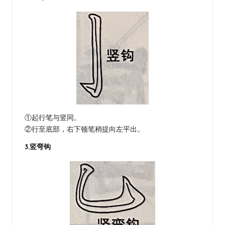
①起行笔与竖同。
②行至底部，右下顿笔稍提向左平出。
3.竖弯钩