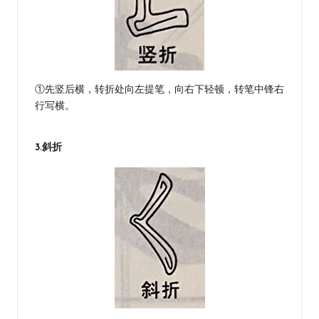
①先竖后横，转折处向左提笔，向右下轻顿，转笔中锋右
行写横。
3.斜折