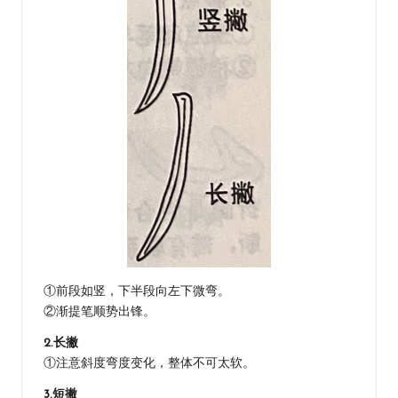
①前段如竖，下半段向左下微弯。
②渐提笔顺势出锋。
2.长撇
①注意斜度弯度变化，整体不可太软。
3.短撇