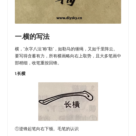
一.横的写法
横，“永字八法”称“勒”，如勒马的缰绳，又如千里阵云。
要写得含蓄有力，所有横画略向右上取势，且大多笔画中
部稍细，收笔重按回锋。
1.长横
①逆锋起笔向右下顿。毛笔的认识