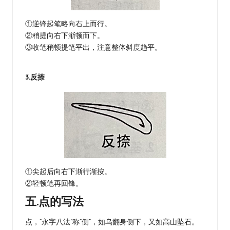
①逆锋起笔略向右上而行。
②稍提向右下渐顿而下。
③收笔稍顿提笔平出，注意整体斜度趋平。
3.反捺
①尖起后向右下渐行渐按。
②轻顿笔再回锋。
五.点的写法
点，“永字八法”称“侧”，如乌翻身侧下，又如高山坠石。