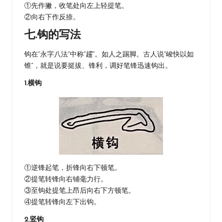
①先作撇，收笔处向左上轻提笔。
②向右下作反捺。
七.钩的写法
钩在“永字八法”中称“趯”。如人之踢脚。古人说“峻快以如
锥”，就是说要挺拔、锋利，调好笔锋迅速钩出。
1.横钩
①逆锋起笔，折锋向右下顿笔。
②提笔转锋向右铺毫力行。
③至钩处提笔上昂后向右下方顿笔。
④提笔转锋向左下出钩。
2.竖钩