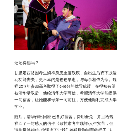
还记得他吗？
甘肃定西贫困考生魏祥身患重度残疾，自出生后双下肢运
动功能丧失，更不幸的是爸爸早逝，与母亲相依为命。魏
祥2017年参加高考取得了648分的优异成绩，在得知有望
被清华录取后，他给清华大学写信，希望清华大学能提供
一间宿舍，让她能和母亲一同前往，方便他顺利完成大学
学业。
随后，清华作出回应:已备好宿舍，费用全免，并且给魏
祥回了一封感人的信件《致甘肃考生魏祥:人生实苦，但
请你足够相信:“你活成了让我们都尊敬和崇拜的样子”“人