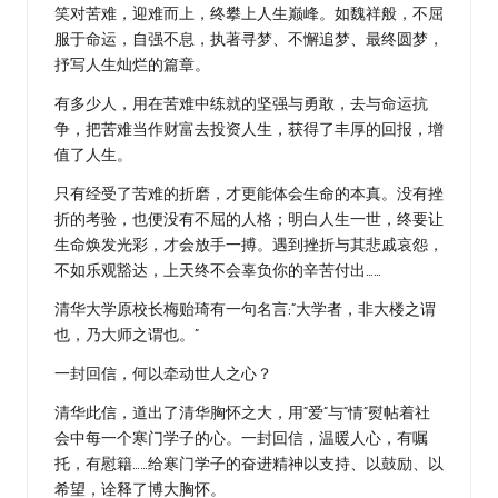
笑对苦难，迎难而上，终攀上人生巅峰。如魏祥般，不屈
服于命运，自强不息，执著寻梦、不懈追梦、最终圆梦，
抒写人生灿烂的篇章。
有多少人，用在苦难中练就的坚强与勇敢，去与命运抗
争，把苦难当作财富去投资人生，获得了丰厚的回报，增
值了人生。
只有经受了苦难的折磨，才更能体会生命的本真。没有挫
折的考验，也便没有不屈的人格；明白人生一世，终要让
生命焕发光彩，才会放手一搏。遇到挫折与其悲戚哀怨，
不如乐观豁达，上天终不会辜负你的辛苦付出……
清华大学原校长梅贻琦有一句名言:“大学者，非大楼之谓
也，乃大师之谓也。”
一封回信，何以牵动世人之心？
清华此信，道出了清华胸怀之大，用“爱”与“情”熨帖着社
会中每一个寒门学子的心。一封回信，温暖人心，有嘱
托，有慰籍……给寒门学子的奋进精神以支持、以鼓励、以
希望，诠释了博大胸怀。