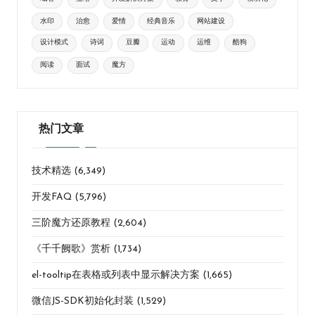
水印
治愈
爱情
经典音乐
网站建设
设计模式
诗词
豆瓣
运动
运维
酷狗
阅读
面试
魔方
热门文章
技术精选
(6,349)
开发FAQ
(5,796)
三阶魔方还原教程
(2,604)
《千千阙歌》赏析
(1,734)
el-tooltip在表格或列表中显示解决方案
(1,665)
微信JS-SDK初始化封装
(1,529)