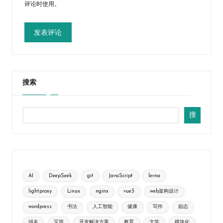
评论时使用。
搜索
搜
AI
DeepSeek
git
JavaScript
lerna
lightproxy
Linux
nginx
vue3
web架构设计
wordpress
书法
人工智能
健康
写作
励志
域名
宝塔
开发解决方案
教育
文学
模块化