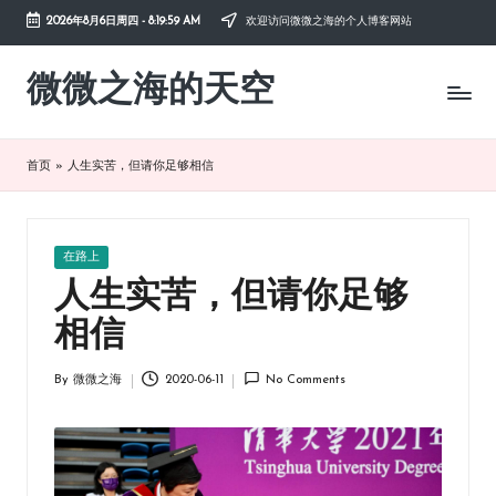
2026年8月6日周四
-
8:19:59 AM
欢迎访问微微之海的个人博客网站
Skip
to
微微之海的天空
diysky.cn
content
-
分
享
首页
»
人生实苦，但请你足够相信
互
联
网、
生
Posted
在路上
活、
in
人生实苦，但请你足够
职
场、
相信
学
习，
By
微微之海
2020-06-11
No Comments
与
Posted
by
您
共
成
长。