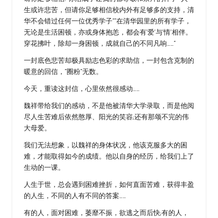
生或许悲苦，但请你足够相信校内外有足够多的支持，清
华不会错过任何一位优秀学子”“在清华园里的所有学子，
无论是生活困顿，亦或身体抱恙，都会有‘爱’与‘情’相伴。
穿花拂叶，除却一身困顿，成就自己的不同凡响……”
一封底色悲苦却极具励志色彩的求助信，一封包含克制的
暖意的回信，“圈粉”无数。
今天，重读这封信，心里依然很感动……
魏祥带给我们的感动，不是他被清华大学录取，而是他阅
尽人生苦难后依然憨厚、阳光的笑容;还有那颂不完的伟
大母爱。
我们无法想象，以魏祥的身体状况，他该克服多大的困
难，才能取得如今的成绩。他以自身的经历，给我们上了
生动的一课。
人生于世，总会遇到困难挫折，如何直面苦难，获得丰盈
的人生，不同的人有不同的答案……
有的人，面对困难，萎靡不振，欲逃之而后快;有的人，