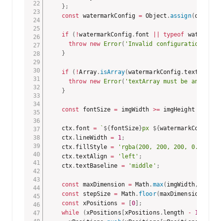
}
;
const
 watermarkConfig 
=
 Object
.
assign
(
default
if
(
!
watermarkConfig
.
font 
||
typeof
 watermark
throw
new
Error
(
'Invalid configuration valu
}
if
(
!
Array
.
isArray
(
watermarkConfig
.
textArray
)
throw
new
Error
(
'textArray must be an array
}
const
 fontSize 
=
 imgWidth 
>=
 imgHeight 
?
 Math
    ctx
.
font 
=
`
${
fontSize
}
px 
${
watermarkConfig
.
f
    ctx
.
lineWidth 
=
1
;
    ctx
.
fillStyle 
=
'rgba(200, 200, 200, 0.85)'
;
    ctx
.
textAlign 
=
'left'
;
    ctx
.
textBaseline 
=
'middle'
;
const
 maxDimension 
=
 Math
.
max
(
imgWidth
,
 imgHe
const
 stepSize 
=
 Math
.
floor
(
maxDimension 
/
 wa
const
 xPositions 
=
[
0
]
;
while
(
xPositions
[
xPositions
.
length 
-
1
]
<
 ma