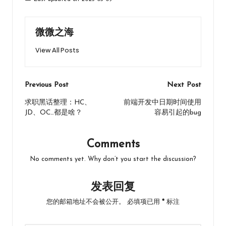
o
d
at
a
o
o
n
k
n
微微之海
View All Posts
Post
Previous Post
Next Post
navigation
求职黑话整理：HC、
前端开发中日期时间使用
JD、OC…都是啥？
容易引起的bug
Comments
No comments yet. Why don’t you start the discussion?
发表回复
您的邮箱地址不会被公开。
必填项已用
*
标注