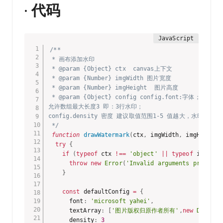
· 代码
/**

 * 画布添加水印

 * @param {Object} ctx  canvas上下文

 * @param {Number} imgWidth 图片宽度

 * @param {Number} imgHeight  图片高度

 * @param {Object} config config.font:字体；conf
允许数组最大长度3 即：3行水印；

config.density 密度 建议取值范围1-5 值越大，水印
 */
function
drawWatermark
(
ctx
,
 imgWidth
,
 imgHeight
,
try
{
if
(
typeof
 ctx 
!==
'object'
||
typeof
 imgWidt
throw
new
Error
(
'Invalid arguments provided
}
const
 defaultConfig 
=
{
      font
:
'microsoft yahei'
,
      textArray
:
[
'图片版权归原作者所有'
,
new
Date
(
)
.
      density
:
3