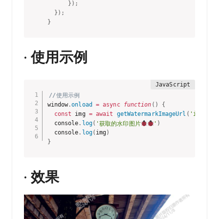
}
)
;
}
)
;
}
· 使用示例
//使用示例
window
.
onload
=
async
function
(
)
{
const
 img 
=
await
getWatermarkImageUrl
(
'images/
  console
.
log
(
'获取的水印图片
'
)
  console
.
log
(
img
)
}
· 效果