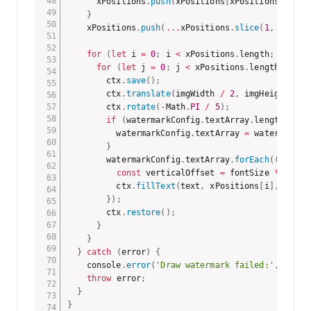
      xPositions
.
push
(
xPositions
[
xPositions
.
lengt
}
    xPositions
.
push
(
...
xPositions
.
slice
(
1
,
 xPosit
for
(
let
 i 
=
0
;
 i 
<
 xPositions
.
length
;
 i
++
)
{
for
(
let
 j 
=
0
;
 j 
<
 xPositions
.
length
;
 j
++
)
        ctx
.
save
(
)
;
        ctx
.
translate
(
imgWidth 
/
2
,
 imgHeight 
/
2
        ctx
.
rotate
(
-
Math
.
PI
/
5
)
;
if
(
watermarkConfig
.
textArray
.
length 
>
3
)
          watermarkConfig
.
textArray 
=
 watermarkCo
}
        watermarkConfig
.
textArray
.
forEach
(
(
text
,
 
const
 verticalOffset 
=
 fontSize 
*
 index
          ctx
.
fillText
(
text
,
 xPositions
[
i
]
,
 xPosi
}
)
;
        ctx
.
restore
(
)
;
}
}
}
catch
(
error
)
{
    console
.
error
(
'Draw watermark failed:'
,
 error
throw
 error
;
}
}