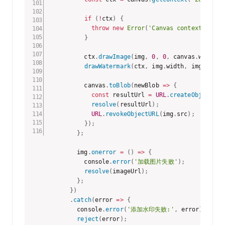
if
(
!
ctx
)
{
throw
new
Error
(
'Canvas context is nu
}
          ctx
.
drawImage
(
img
,
0
,
0
,
 canvas
.
width
,
 
drawWatermark
(
ctx
,
 img
.
width
,
 img
.
heigh
          canvas
.
toBlob
(
newBlob
=>
{
const
 resultUrl 
=
URL
.
createObjectURL
resolve
(
resultUrl
)
;
URL
.
revokeObjectURL
(
img
.
src
)
;
}
)
;
}
;
        img
.
onerror
=
(
)
=>
{
          console
.
error
(
'加载图片失败'
)
;
resolve
(
imageUrl
)
;
}
;
}
)
.
catch
(
error
=>
{
        console
.
error
(
'添加水印失败:'
,
 error
)
;
reject
(
error
)
;