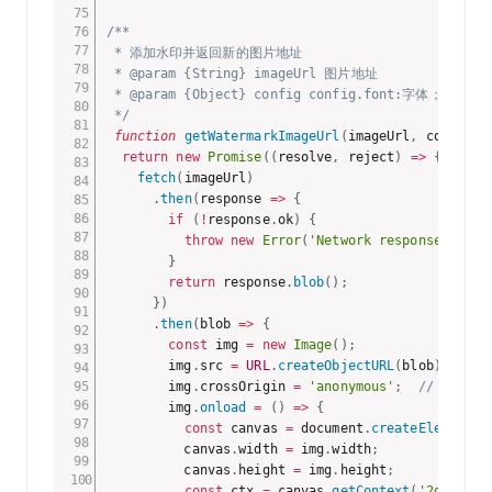
/**

 * 添加水印并返回新的图片地址

 * @param {String} imageUrl 图片地址

 * @param {Object} config config.font:字
 */
function
getWatermarkImageUrl
(
imageUrl
,
 config
)
return
new
Promise
(
(
resolve
,
 reject
)
=>
{
fetch
(
imageUrl
)
.
then
(
response
=>
{
if
(
!
response
.
ok
)
{
throw
new
Error
(
'Network response was n
}
return
 response
.
blob
(
)
;
}
)
.
then
(
blob
=>
{
const
 img 
=
new
Image
(
)
;
        img
.
src 
=
URL
.
createObjectURL
(
blob
)
;
        img
.
crossOrigin 
=
'anonymous'
;
// 解决跨
        img
.
onload
=
(
)
=>
{
const
 canvas 
=
 document
.
createElement
(
'
          canvas
.
width 
=
 img
.
width
;
          canvas
.
height 
=
 img
.
height
;
const
 ctx 
=
 canvas
.
getContext
(
'2d'
)
;