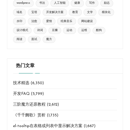
wordpress
书法
人工智能
健康
写作
励志
域名
宝塔
开发解决方案
教育
文学
模块化
水印
治愈
爱情
经典音乐
网站建设
设计模式
诗词
豆瓣
运动
运维
酷狗
阅读
面试
魔方
热门文章
技术精选
(6,350)
开发FAQ
(5,799)
三阶魔方还原教程
(2,612)
《千千阙歌》赏析
(1,735)
el-tooltip在表格或列表中显示解决方案
(1,667)