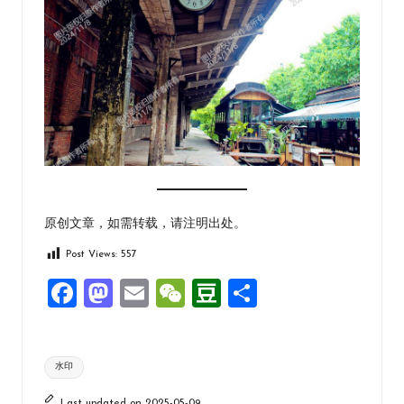
原创文章，如需转载，请注明出处。
Post Views:
557
F
M
E
W
D
分
a
a
m
e
o
享
ce
st
ai
C
u
Tags:
水印
b
o
l
h
b
Last updated on 2025-05-09