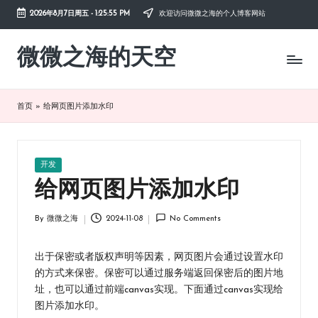
2026年8月7日周五
-
1:25:55 PM
欢迎访问微微之海的个人博客网站
Skip
to
微微之海的天空
diysky.cn
content
-
分
享
首页
»
给网页图片添加水印
互
联
网、
生
Posted
开发
活、
in
给网页图片添加水印
职
场、
By
微微之海
2024-11-08
No Comments
学
Posted
习，
by
与
出于保密或者版权声明等因素，网页图片会通过设置水印
您
的方式来保密。保密可以通过服务端返回保密后的图片地
共
址，也可以通过前端canvas实现。下面通过canvas实现给
成
图片添加水印。
长。