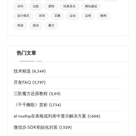
水印
治愈
爱情
经典音乐
网站建设
设计模式
诗词
豆瓣
运动
运维
酷狗
阅读
面试
魔方
热门文章
技术精选
(6,349)
开发FAQ
(5,797)
三阶魔方还原教程
(2,611)
《千千阙歌》赏析
(1,734)
el-tooltip在表格或列表中显示解决方案
(1,666)
微信JS-SDK初始化封装
(1,529)