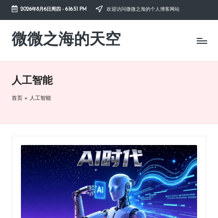
2026年8月6日周四
-
6:16:51 PM
欢迎访问微微之海的个人博客网站
Skip
to
微微之海的天空
diysky.cn
content
-
分
享
人工智能
互
联
首页
»
人工智能
网、
生
活、
职
场、
学
习，
与
您
共
成
长。